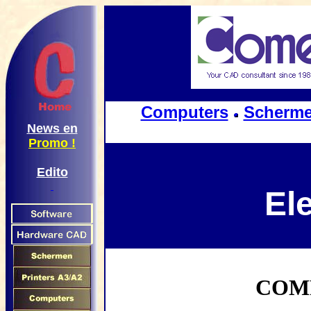
Computers
Scherm
News en
Promo !
Edito
El
COMP