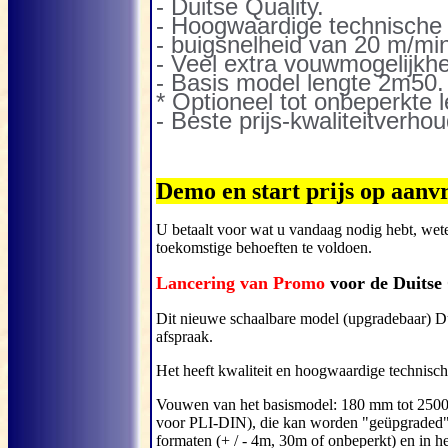
- Duitse Quality.
- Hoogwaardige technische 
- buigsnelheid van 20 m/mi
- Veel extra vouwmogelijkh
- Basis model lengte 2m50.
* Optioneel tot onbeperkte l
- Beste prijs-kwaliteitverho
Demo en start prijs op aanv
U betaalt voor wat u vandaag nodig hebt, we
toekomstige behoeften te voldoen.
Lancering van Promo
voor de Duitse 
Dit nieuwe schaalbare model (upgradebaar) Dui
afspraak.
Het heeft kwaliteit en hoogwaardige technische
Vouwen van het basismodel: 180 mm tot 2500 
voor PLI-DIN), die kan worden "geüpgraded" 
formaten (+ / - 4m, 30m of onbeperkt) en in 