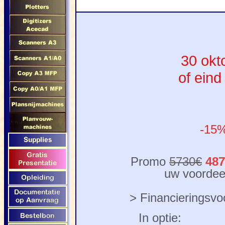
30 okt
of eind
-15%
Promo
5730€
487
uw voordee
> Financieringsvo
In optie: