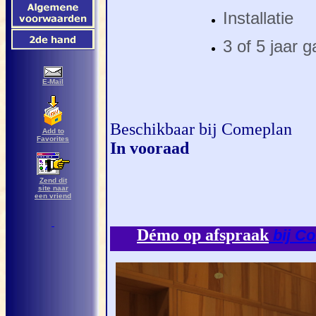
Installatie
3 of 5 jaar g
E-Mail
Beschikbaar bij Comeplan
Add to
Favorites
In vooraad
Zend dit
site naar
een vriend
Démo
op afspraak
bij C