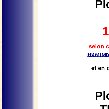
Pl
1
selon 
Détails 
et en 
Pl