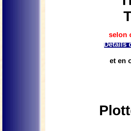
T
selon 
Détails 
et en 
Plot