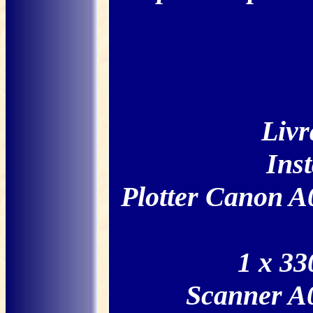
Livr
Inst
Plotter Canon A
1 x 33
Scanner A0