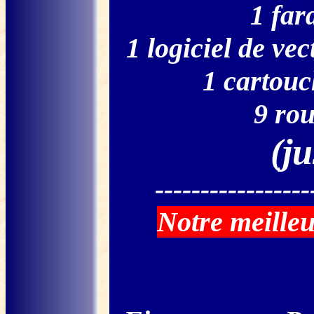
1 far
1 logiciel de ve
1 cartouc
9 rou
(ju
-----------------
Notre meilleu