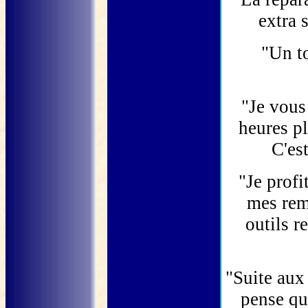
extra 
"Un to
"Je vous
heures pl
C'es
"Je prof
mes reme
outils r
"Suite aux 
pense qu