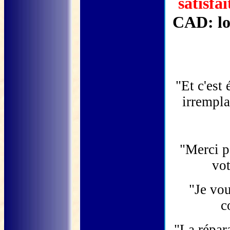
satisfai
CAD: lo
"Et c'est
irrempla
"Merci po
vot
"Je vou
c
"La répar