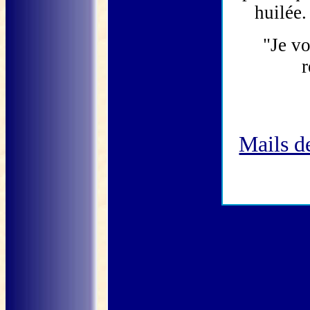
huilée.
"Je vo
r
Mails de