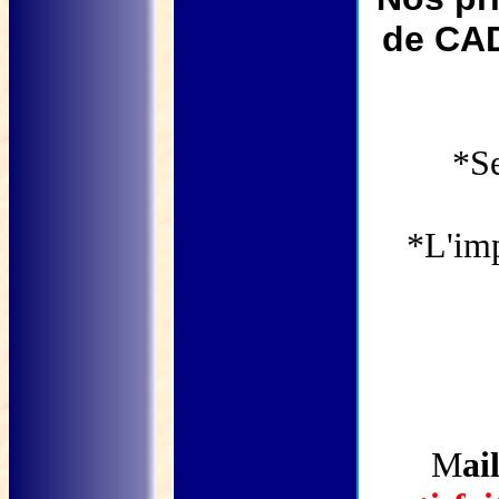
de CA
*Se
*L'imp
M
ai