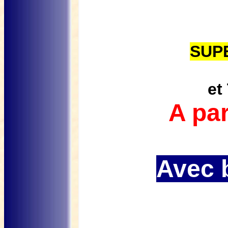
SUPE
et
A par
Avec b
(de