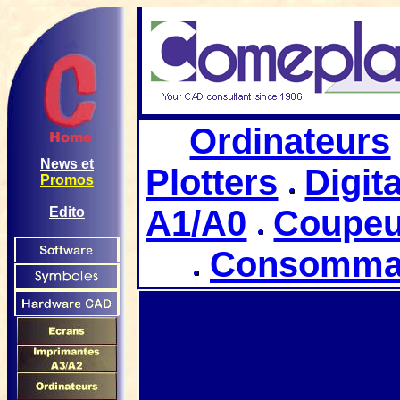
Ordinateurs
News et
Plotters
Digit
Promos
A1/A0
Coupeu
Edito
Consommabl