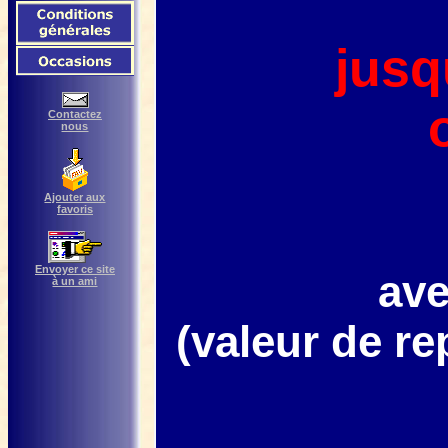
jusq
Contactez
nous
Ajouter aux
favoris
Envoyer ce site
ave
à un ami
(valeur de re