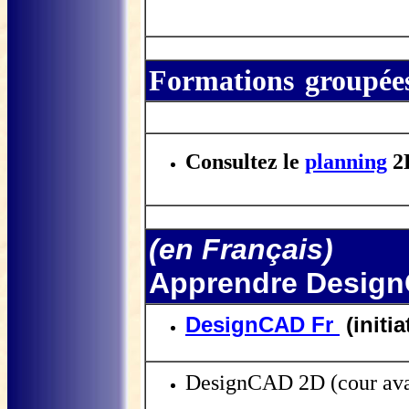
Formations
groupée
Consultez le
planning
2D
(en
Franç
ais)
Apprendre Design
DesignCAD Fr
(initia
DesignCAD 2D (cour av