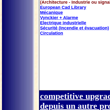
(Architecture - Industrie ou signa
European Cad Library
Mécanique
Vynckier + Alarme
Electrique industrielle
Sécurité (Incendie et évacuation)
Circulation
competitive upgrad
depuis un autre p