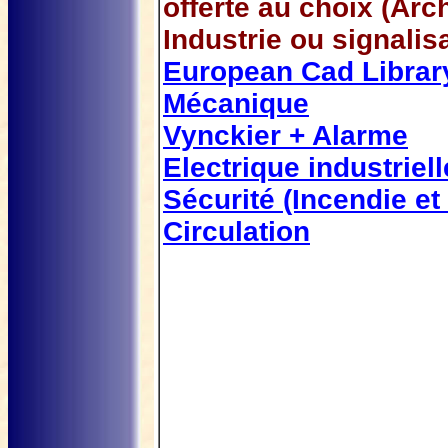
offerte au choix (Arch
Industrie ou signalis
European Cad Librar
Mécanique
Vynckier + Alarme
Electrique industriell
Sécurité (Incendie et
Circulation