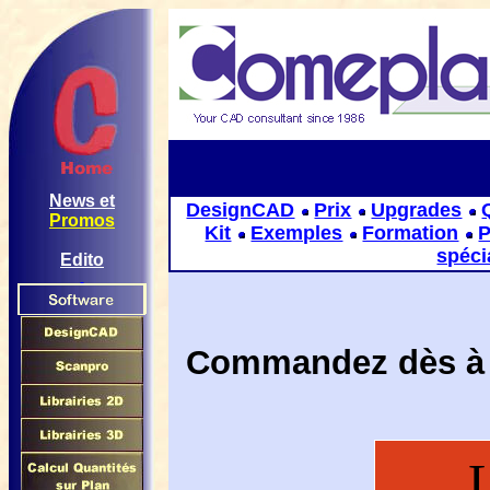
News et
DesignCAD
Prix
Upgrades
Promos
Kit
Exemples
Formation
P
spéci
Edito
Commandez dès à 
L