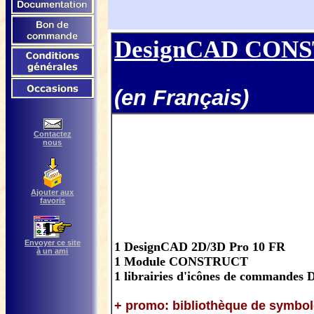
DesignCAD CON
(
en
Français
)
Contactez
nous
Ajouter aux
favoris
Envoyer ce site
1 DesignCAD 2D/3D Pro 10 FR
à un ami
1 Module CONSTRUCT
1 librairies d'icônes de commandes
+ promo: bibliothèque de symbole