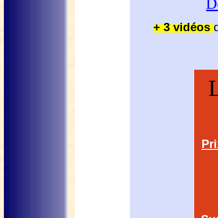
D
+ 3 vidéos
L
Pr