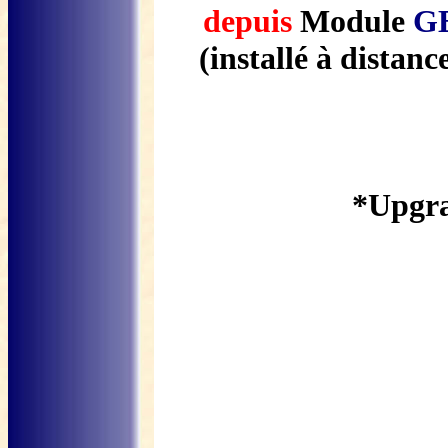
depuis
Module
G
(installé à distan
*Upgra