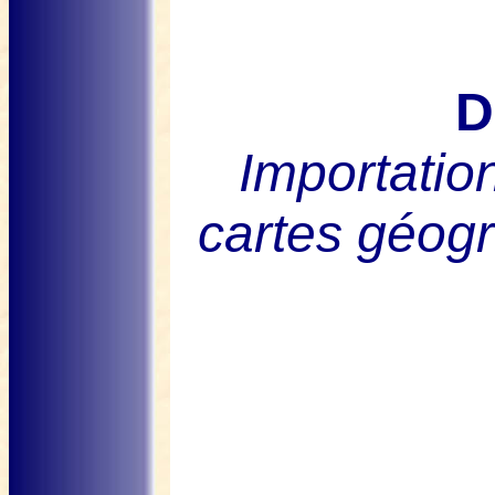
D
Importatio
cartes géog