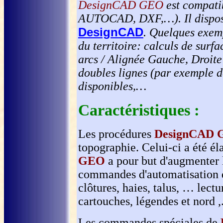
DesignCAD GEO
est compati
AUTOCAD, DXF,…). Il dispose d
DesignCAD
. Quelques exem
du territoire: calculs de sur
arcs / Alignée Gauche, Droite
doubles lignes (par exemple d
disponibles,…
Caractéristiques :
Les procédures
DesignCAD
topographie. Celui-ci a été él
GEO
a pour but d'augmenter 
commandes d'automatisation de
clôtures, haies, talus, … lectu
cartouches, légendes et nord ,
Les commandes spéciales de