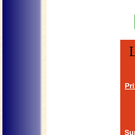
L
Pr
Su