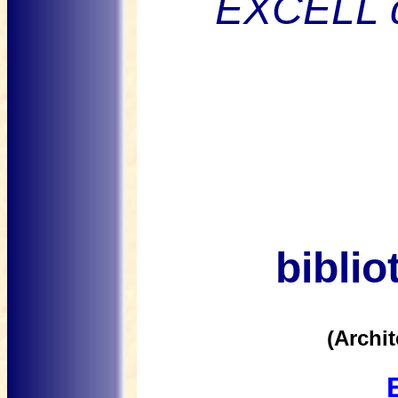
EXCELL 
bibli
(Archit