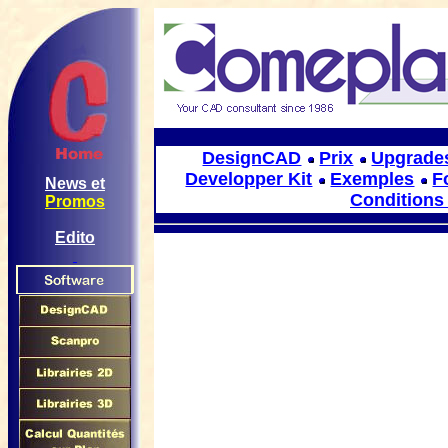
DesignCAD
Prix
Upgrade
Developper Kit
Exemples
F
News et
Conditions
Promos
Edito