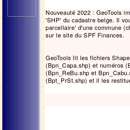
Nouveauté 2022 : GeoTools im
'SHP' du cadastre belge. Il vou
parcellaire' d'une commune (cho
sur le site du SPF Finances.
GeoTools lit les fichiers Shape
(Bpn_Capa.shp) et numéros (B
(Bpn_ReBu.shp et Bpn_Cabu.sh
(Bpt_PrSt.shp) et il les resti