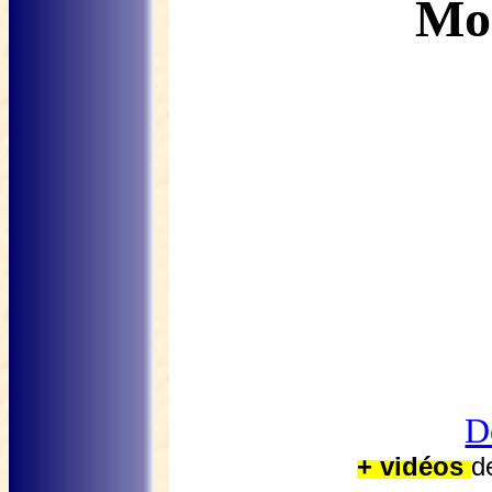
Mo
D
+ vidéos
d